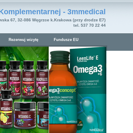
Komplementarnej - 3mmedical
wska 67, 32-086 Węgrzce k.Krakowa (przy drodze E7)
tel. 537 70 22 44
Rezerwuj wizytę
Fundusze EU