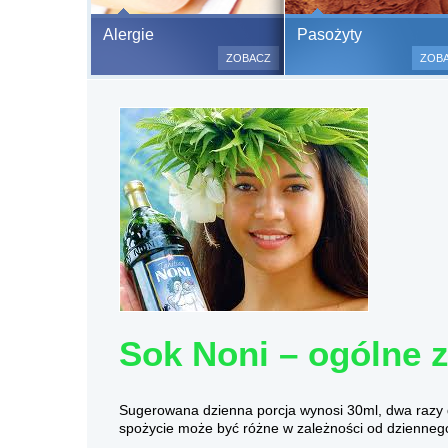
Bezbolesne test
Alergie
Pasożyty
500 alergenów 
ZOBACZ
ZOB
odczulające.
Testy są bezbo
(bez nakłuwania
bardzo ważne w
a wynik jest na
Sok Noni – ogólne z
Sugerowana dzienna porcja wynosi 30ml, dwa razy dz
spożycie może być różne w zależności od dzienneg