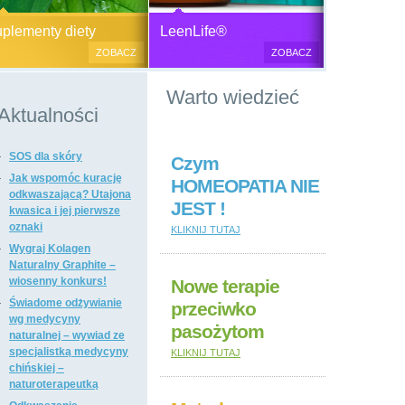
Generator plazmy
Suplementy diety, zdrowa żywność i
M
lementy diety
LeenLife®
elektromagnetycznej
kosmetyki naturalne.
c
ZOBACZ
ZOBACZ
u
Produkty naturalne
Warto wiedzieć
przeciwbakteryjne, przeciwgrzybicze
i przeciwpasożytnicze,
Aktualności
wzmacniające odporność i
regulujące funkcje układu
SOS dla skóry
immunologicznego, antyoksydanty,
Czym
witaminy i minerały, preparaty
Jak wspomóc kurację
HOMEOPATIA NIE
ogólnie wzmacniające i regulujące
odkwaszającą? Utajona
JEST !
funkcje organizmu, dietetyczne i
kwasica i jej pierwsze
regulujące pracę układu
oznaki
KLIKNIJ TUTAJ
pokarmowego, poprawiające stan
Wygraj Kolagen
tkanki łącznej i kosmetyki naturalne,
Naturalny Graphite –
suplementy diety i kosmetyki firm: Dr
wiosenny konkurs!
Nowe terapie
Nona, Colway, Morinda, Forever.
Świadome odżywianie
przeciwko
wg medycyny
pasożytom
naturalnej – wywiad ze
specjalistką medycyny
KLIKNIJ TUTAJ
chińskiej –
naturoterapeutką