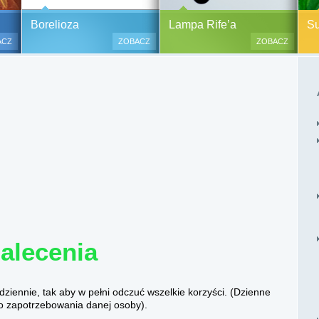
y alergiczne na ok.
Pasożyty, grzyby, bakterie
Borelioza i koinfekcje
Borelioza
Lampa Rife’a
Sup
oraz zabiegi
(BORELIOZA) i wirusy – diagnostyka
ACZ
ZOBACZ
ZOBACZ
i terapia.
lesne i bezinwazyjne
Do polskich szpitali w ostatnich
 i nacinania, co jest
latach trafia od kilku do kilkunastu
 przypadku dzieci),
tysięcy pacjentów chorych na
tychmiastowy.
boreliozę, to 10 razy więcej aniżeli
przed laty. Ryzyko zakażenia
boreliozą związane jest ze stałym
lub czasowym przebywaniem na
terenach opanowanych prze
zakażone kleszcze, komary lub
meszki.
alecenia
iennie, tak aby w pełni odczuć wszelkie korzyści. (Dzienne
o zapotrzebowania danej osoby).