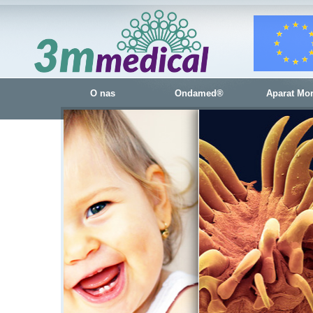
O nas
Ondamed®
Aparat Mo