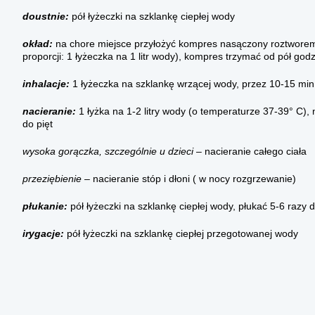
doustnie:
pół łyżeczki na szklankę ciepłej wody
okład:
na chore miejsce przyłożyć kompres nasączony roztworem s
proporcji: 1 łyżeczka na 1 litr wody), kompres trzymać od pół god
inhalacje:
1 łyżeczka na szklankę wrzącej wody, przez 10-15 min
nacieranie:
1 łyżka na 1-2 litry wody (o temperaturze 37-39° C),
do pięt
wysoka gorączka, szczególnie u dzieci
– nacieranie całego ciała
przeziębienie
– nacieranie stóp i dłoni ( w nocy rozgrzewanie)
płukanie:
pół łyżeczki na szklankę ciepłej wody, płukać 5-6 razy 
irygacje:
pół łyżeczki na szklankę ciepłej przegotowanej wody