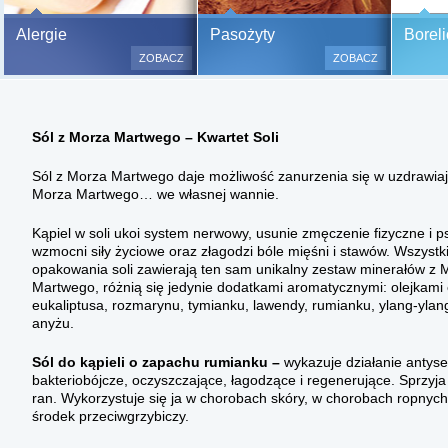
Bezbolesne testy alergiczne na
Alergie
Pasożyty
Boreli
500 alergenów oraz zabiegi
ZOBACZ
ZOBACZ
odczulające.
Testy są bezbolesne i bezinwa
(bez nakłuwania i nacinania, co
Sól z Morza Martwego – Kwartet Soli
bardzo ważne w przypadku dzie
a wynik jest natychmiastowy.
Sól z Morza Martwego daje możliwość zanurzenia się w uzdrawi
Morza Martwego… we własnej wannie.
Kąpiel w soli ukoi system nerwowy, usunie zmęczenie fizyczne i p
wzmocni siły życiowe oraz złagodzi bóle mięśni i stawów. Wszystk
opakowania soli zawierają ten sam unikalny zestaw minerałów z 
Martwego, różnią się jedynie dodatkami aromatycznymi: olejkami
eukaliptusa, rozmarynu, tymianku, lawendy, rumianku, ylang-ylang,
anyżu.
Sól do kąpieli o zapachu rumianku –
wykazuje działanie antys
bakteriobójcze, oczyszczające, łagodzące i regenerujące. Sprzyja 
ran. Wykorzystuje się ja w chorobach skóry, w chorobach ropnych u
środek przeciwgrzybiczy.