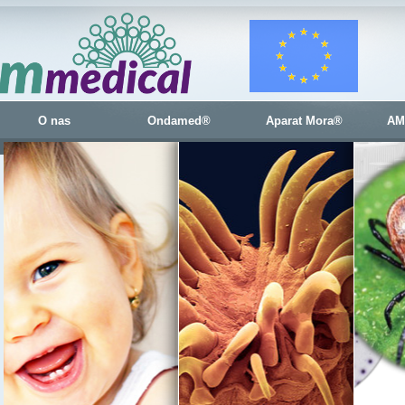
O nas
Ondamed®
Aparat Mora®
AM