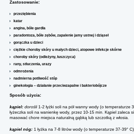
Zastosowanie:
przeziębienia
katar
angina, bóle gardła
paradontoza, bóle zębów, zapalenie jamy ustnej i dziąseł
gorączka u dzieci
ciężkie choroby skóry u małych dzieci, atopowe infekcje skórne
choroby skóry (odleżyny, łuszczyca)
rany, stłuczenia, urazy
odmrożenia
nadmierna potliwość stóp
ginekologia – działanie przeciwzapalne i bakteriobójcze
Sposób użycia:
kąpiel:
dorośli
1-2 łyżki soli na pół wanny wody (o temperaturze 
łyżeczka soli na wanienkę wody, przez 10-15 min. Kąpiel zaleca s
masować chore miejsca naturalną gąbką lub szczotką z włosia.
kąpiel nóg:
1 łyżka na 7-8 litrów wody (o temperaturze 37-39° 