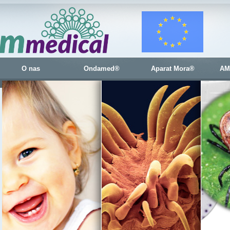
O nas
Ondamed®
Aparat Mora®
AM