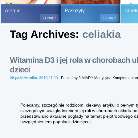
Bezbolesne testy alergiczne na
Alergie
Pasożyty
Boreli
500 alergenów oraz zabiegi
ZOBACZ
ZOBACZ
odczulające.
Tag Archives:
celiakia
Testy są bezbolesne i bezinwa
(bez nakłuwania i nacinania, co
bardzo ważne w przypadku dzie
a wynik jest natychmiastowy.
Witamina D3 i jej rola w chorobach
dzieci
28 października, 2013
11:00
- Posted by 3 MIARY Medycyna Komplementar
Polecamy, szczególnie rodzicom, ciekawy artykuł o pełnym ty
szczególnym uwzględnieniem jej roli w chorobach układu p
przedstawiano aktualne poglądy na temat plejotropowego d
uwzględnieniem populacji dziecięcej.