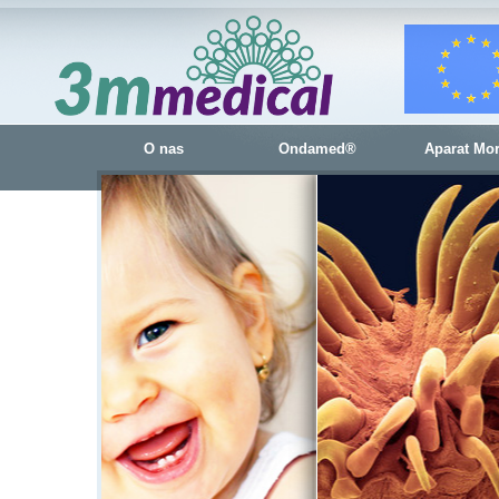
O nas
Ondamed®
Aparat Mo