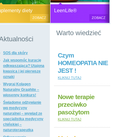
Generator plazmy
Suplementy diety, zdrowa żywność i
M
lementy diety
LeenLife®
elektromagnetycznej
kosmetyki naturalne.
c
ZOBACZ
ZOBACZ
u
Produkty naturalne
Warto wiedzieć
przeciwbakteryjne, przeciwgrzybicze
i przeciwpasożytnicze,
Aktualności
wzmacniające odporność i
regulujące funkcje układu
SOS dla skóry
immunologicznego, antyoksydanty,
Czym
witaminy i minerały, preparaty
Jak wspomóc kurację
HOMEOPATIA NIE
ogólnie wzmacniające i regulujące
odkwaszającą? Utajona
JEST !
funkcje organizmu, dietetyczne i
kwasica i jej pierwsze
regulujące pracę układu
oznaki
KLIKNIJ TUTAJ
pokarmowego, poprawiające stan
Wygraj Kolagen
tkanki łącznej i kosmetyki naturalne,
Naturalny Graphite –
suplementy diety i kosmetyki firm: Dr
wiosenny konkurs!
Nowe terapie
Nona, Colway, Morinda, Forever.
Świadome odżywianie
przeciwko
wg medycyny
pasożytom
naturalnej – wywiad ze
specjalistką medycyny
KLIKNIJ TUTAJ
chińskiej –
naturoterapeutką