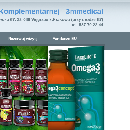
Komplementarnej - 3mmedical
wska 67, 32-086 Węgrzce k.Krakowa (przy drodze E7)
tel. 537 70 22 44
Rezerwuj wizytę
Fundusze EU