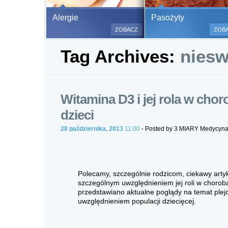
Bezbolesne test
Alergie
Pasożyty
500 alergenów 
ZOBACZ
ZOB
odczulające.
Tag Archives:
niesw
Testy są bezbo
(bez nakłuwania
bardzo ważne w
a wynik jest na
Witamina D3 i jej rola w ch
dzieci
28 października, 2013
11:00
- Posted by 3 MIARY Medycyn
Polecamy, szczególnie rodzicom, ciekawy artyk
szczególnym uwzględnieniem jej roli w choro
przedstawiano aktualne poglądy na temat ple
uwzględnieniem populacji dziecięcej.