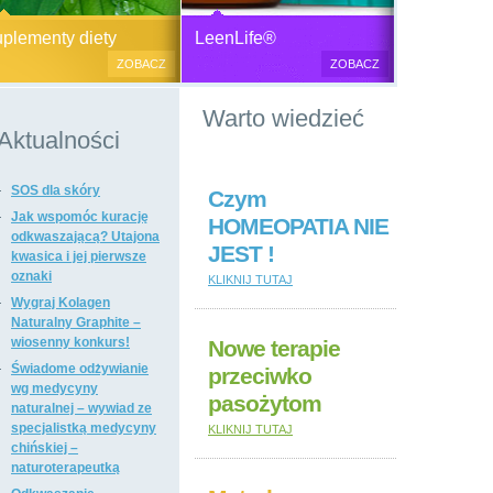
Generator plazmy
Suplementy diety, zdrowa żywność i
M
lementy diety
LeenLife®
elektromagnetycznej
kosmetyki naturalne.
c
ZOBACZ
ZOBACZ
u
Produkty naturalne
Warto wiedzieć
przeciwbakteryjne, przeciwgrzybicze
i przeciwpasożytnicze,
Aktualności
wzmacniające odporność i
regulujące funkcje układu
SOS dla skóry
immunologicznego, antyoksydanty,
Czym
witaminy i minerały, preparaty
Jak wspomóc kurację
HOMEOPATIA NIE
ogólnie wzmacniające i regulujące
odkwaszającą? Utajona
JEST !
funkcje organizmu, dietetyczne i
kwasica i jej pierwsze
regulujące pracę układu
oznaki
KLIKNIJ TUTAJ
pokarmowego, poprawiające stan
Wygraj Kolagen
tkanki łącznej i kosmetyki naturalne,
Naturalny Graphite –
suplementy diety i kosmetyki firm: Dr
wiosenny konkurs!
Nowe terapie
Nona, Colway, Morinda, Forever.
Świadome odżywianie
przeciwko
wg medycyny
pasożytom
naturalnej – wywiad ze
specjalistką medycyny
KLIKNIJ TUTAJ
chińskiej –
naturoterapeutką