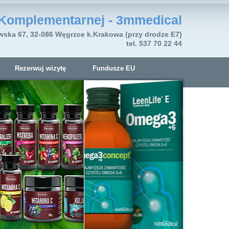
Komplementarnej - 3mmedical
wska 67, 32-086 Węgrzce k.Krakowa (przy drodze E7)
tel. 537 70 22 44
Rezerwuj wizytę
Fundusze EU