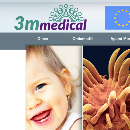
O nas
Ondamed®
Aparat Mo