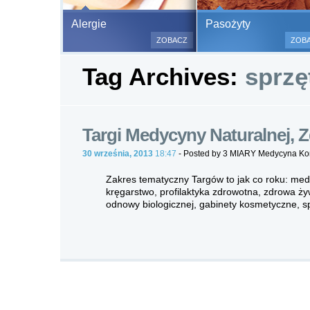
Bezbolesne test
Alergie
Pasożyty
500 alergenów 
ZOBACZ
ZOB
odczulające.
Tag Archives:
sprzę
Testy są bezbo
(bez nakłuwania
bardzo ważne w
a wynik jest na
Targi Medycyny Naturalnej, Z
30 września, 2013
18:47
- Posted by 3 MIARY Medycyna K
Zakres tematyczny Targów to jak co roku: med
kręgarstwo, profilaktyka zdrowotna, zdrowa ży
odnowy biologicznej, gabinety kosmetyczne, sp