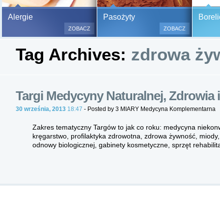
Bezbolesne testy alergiczne na
Alergie
Pasożyty
Boreli
500 alergenów oraz zabiegi
ZOBACZ
ZOBACZ
odczulające.
Tag Archives:
zdrowa ży
Testy są bezbolesne i bezinwa
(bez nakłuwania i nacinania, co
bardzo ważne w przypadku dzie
a wynik jest natychmiastowy.
Targi Medycyny Naturalnej, Zdrowia 
30 września, 2013
18:47
- Posted by 3 MIARY Medycyna Komplementarna
Zakres tematyczny Targów to jak co roku: medycyna niekonw
kręgarstwo, profilaktyka zdrowotna, zdrowa żywność, miody,
odnowy biologicznej, gabinety kosmetyczne, sprzęt rehabilit