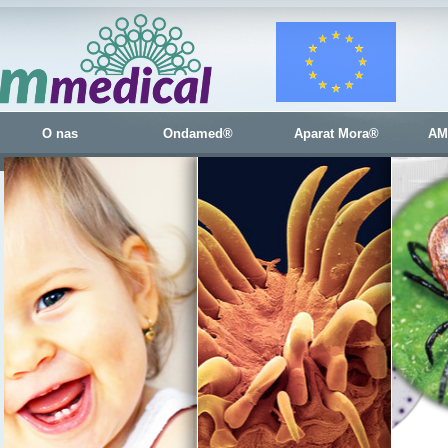
O nas
Ondamed®
Aparat Mora®
AM