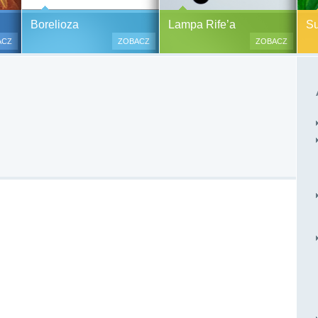
y alergiczne na ok.
Pasożyty, grzyby, bakterie
Borelioza i koinfekcje
Borelioza
Lampa Rife’a
Sup
oraz zabiegi
(BORELIOZA) i wirusy – diagnostyka
ACZ
ZOBACZ
ZOBACZ
i terapia.
lesne i bezinwazyjne
Do polskich szpitali w ostatnich
 i nacinania, co jest
latach trafia od kilku do kilkunastu
 przypadku dzieci),
tysięcy pacjentów chorych na
tychmiastowy.
boreliozę, to 10 razy więcej aniżeli
przed laty. Ryzyko zakażenia
boreliozą związane jest ze stałym
lub czasowym przebywaniem na
terenach opanowanych prze
zakażone kleszcze, komary lub
meszki.