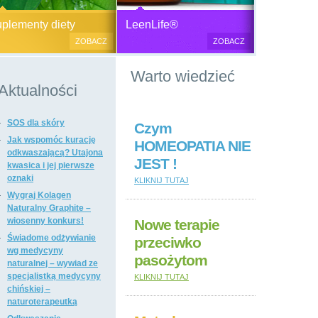
Generator plazmy
Suplementy diety, zdrowa żywność i
M
lementy diety
LeenLife®
elektromagnetycznej
kosmetyki naturalne.
c
ZOBACZ
ZOBACZ
u
Produkty naturalne
Warto wiedzieć
przeciwbakteryjne, przeciwgrzybicze
i przeciwpasożytnicze,
Aktualności
wzmacniające odporność i
regulujące funkcje układu
SOS dla skóry
immunologicznego, antyoksydanty,
Czym
witaminy i minerały, preparaty
Jak wspomóc kurację
HOMEOPATIA NIE
ogólnie wzmacniające i regulujące
odkwaszającą? Utajona
JEST !
funkcje organizmu, dietetyczne i
kwasica i jej pierwsze
regulujące pracę układu
oznaki
KLIKNIJ TUTAJ
pokarmowego, poprawiające stan
Wygraj Kolagen
tkanki łącznej i kosmetyki naturalne,
Naturalny Graphite –
suplementy diety i kosmetyki firm: Dr
wiosenny konkurs!
Nowe terapie
Nona, Colway, Morinda, Forever.
Świadome odżywianie
przeciwko
wg medycyny
pasożytom
naturalnej – wywiad ze
specjalistką medycyny
KLIKNIJ TUTAJ
chińskiej –
naturoterapeutką