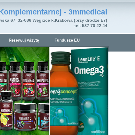
Komplementarnej - 3mmedical
wska 67, 32-086 Węgrzce k.Krakowa (przy drodze E7)
tel. 537 70 22 44
Rezerwuj wizytę
Fundusze EU