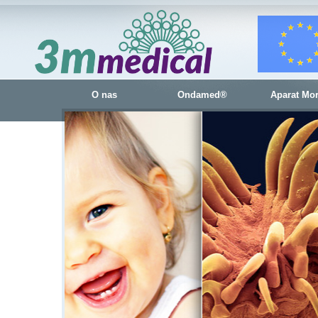
O nas
Ondamed®
Aparat Mo