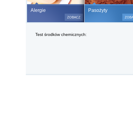
Bezbolesne test
Alergie
Pasożyty
500 alergenów 
ZOBACZ
ZOB
odczulające.
Testy są bezbo
Test środków chemicznych:
(bez nakłuwania
bardzo ważne w
a wynik jest na