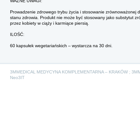
WAŻNE UWAGI:
Prowadzenie zdrowego trybu życia i stosowanie zrównoważonej d
stanu zdrowia. Produkt nie może być stosowany jako substytut zró
przez kobiety w ciąży i karmiące piersią.
ILOŚĆ:
60 kapsułek wegetariańskich – wystarcza na 30 dni.
3MMEDICAL MEDYCYNA KOMPLEMENTARNA – KRAKÓW ; 3M
Neo3IT