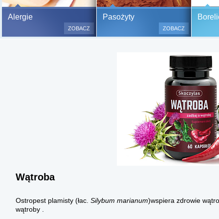
Bezbolesne testy alergiczne na
Alergie
Pasożyty
Boreli
500 alergenów oraz zabiegi
ZOBACZ
ZOBACZ
odczulające.
Testy są bezbolesne i bezinwa
(bez nakłuwania i nacinania, co
bardzo ważne w przypadku dzie
a wynik jest natychmiastowy.
Wątroba
Ostropest plamisty (łac.
Silybum marianum
)wspiera zdrowie wątro
wątroby .