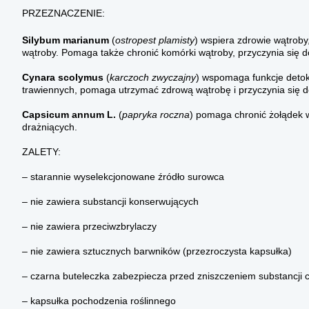
PRZEZNACZENIE:
Silybum marianum
(
ostropest plamisty
) wspiera zdrowie wątroby
wątroby. Pomaga także chronić komórki wątroby, przyczynia się do
Cynara scolymus
(
karczoch zwyczajny
) wspomaga funkcje deto
trawiennych, pomaga utrzymać zdrową wątrobę i przyczynia się do
Capsicum annum L.
(
papryka roczna
) pomaga chronić żołądek 
drażniących.
ZALETY:
– starannie wyselekcjonowane źródło surowca
– nie zawiera substancji konserwujących
– nie zawiera przeciwzbrylaczy
– nie zawiera sztucznych barwników (przezroczysta kapsułka)
– czarna buteleczka zabezpiecza przed zniszczeniem substancji 
– kapsułka pochodzenia roślinnego