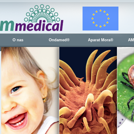
O nas
Ondamed®
Aparat Mora®
AM