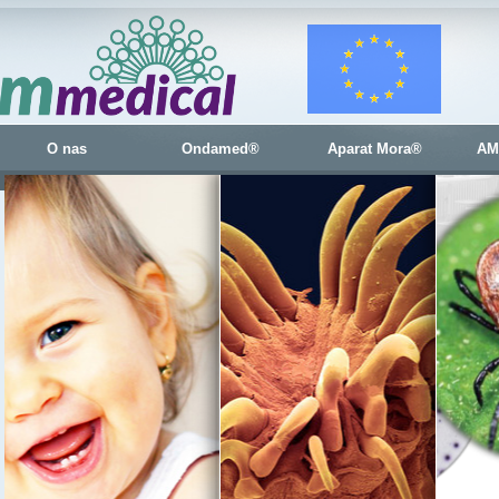
O nas
Ondamed®
Aparat Mora®
AM