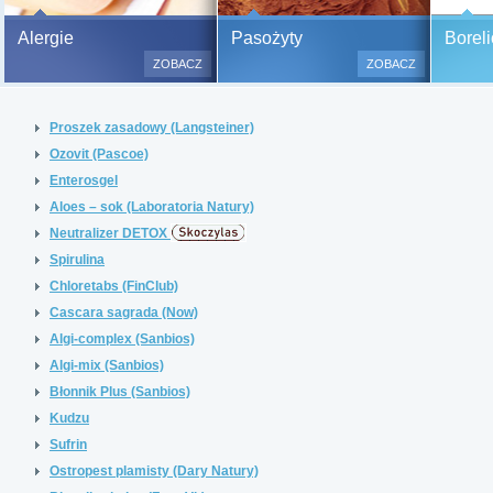
Bezbolesne testy alergiczne na
Alergie
Pasożyty
Boreli
500 alergenów oraz zabiegi
ZOBACZ
ZOBACZ
odczulające.
Testy są bezbolesne i bezinwa
Proszek zasadowy (Langsteiner)
(bez nakłuwania i nacinania, co
bardzo ważne w przypadku dzie
Ozovit (Pascoe)
a wynik jest natychmiastowy.
Enterosgel
Aloes – sok (Laboratoria Natury)
Neutralizer DETOX
Spirulina
Chloretabs (FinClub)
Cascara sagrada (Now)
Algi-complex (Sanbios)
Algi-mix (Sanbios)
Błonnik Plus (Sanbios)
Kudzu
Sufrin
Ostropest plamisty (Dary Natury)