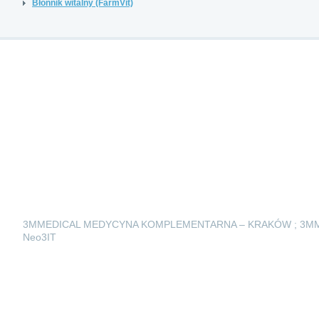
Błonnik witalny (FarmVit)
3MMEDICAL MEDYCYNA KOMPLEMENTARNA – KRAKÓW ; 3M
Neo3IT