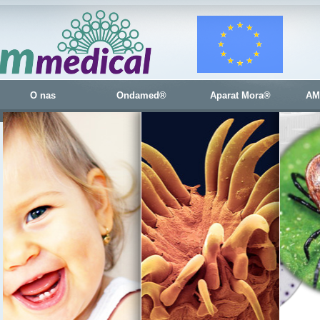
O nas
Ondamed®
Aparat Mora®
AM