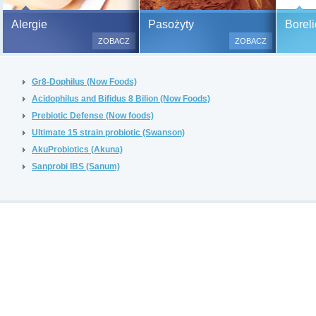
Bezbolesne testy alergiczne na
Alergie
Pasożyty
Boreli
500 alergenów oraz zabiegi
ZOBACZ
ZOBACZ
odczulające.
Testy są bezbolesne i bezinwa
Gr8-Dophilus (Now Foods)
(bez nakłuwania i nacinania, co
bardzo ważne w przypadku dzie
Acidophilus and Bifidus 8 Bilion (Now Foods)
a wynik jest natychmiastowy.
Prebiotic Defense (Now foods)
Ultimate 15 strain probiotic (Swanson)
AkuProbiotics (Akuna)
Sanprobi IBS (Sanum)